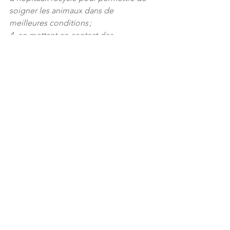
soigner les animaux dans de 
meilleures conditions ;
4. en mettant en contact des 
personnes aux structures existantes et 
des projets avec des intérêts 
communs. »
Inspiration
Jenny : 
« Ce projet a été semé 
d’embûches que j’ai réussi à 
surmonter. J’ai bien failli abandonner 
plusieurs fois, mais j’ai pu surmonter 
beaucoup d’obstacles jusqu’à présent. 
Cela prouve que tout le monde peut y 
arriver si on y croit et qu’on est tenace. »
N’hésitez pas à partager cet article !